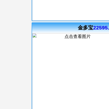
金多宝
22595