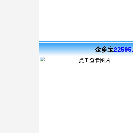
金多宝
22595