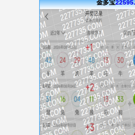
金多宝
22595