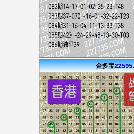
金多宝
22595