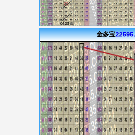
金多宝
22595