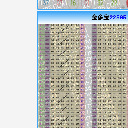
金多宝
22595