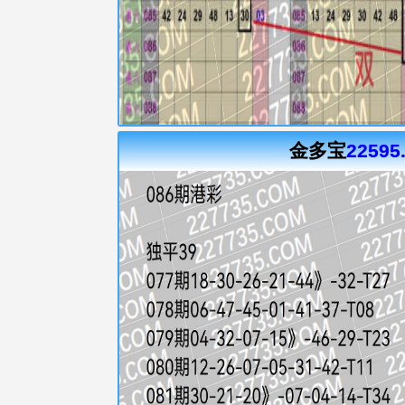
金多宝
22595